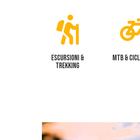

ESCURSIONI &
MTB & CIC
TREKKING