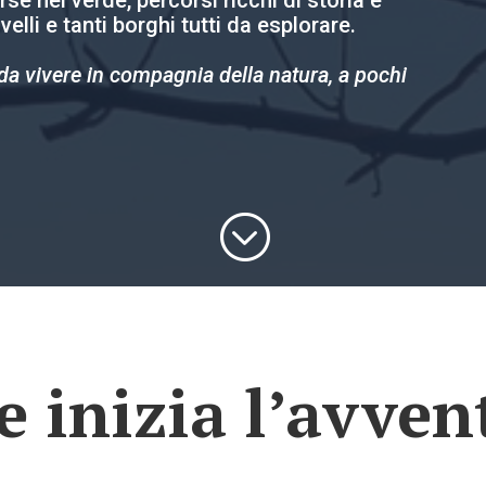
 nel verde, percorsi ricchi di storia e
livelli e tanti borghi tutti da esplorare.
da vivere in compagnia della natura, a pochi
;
e inizia l’avven