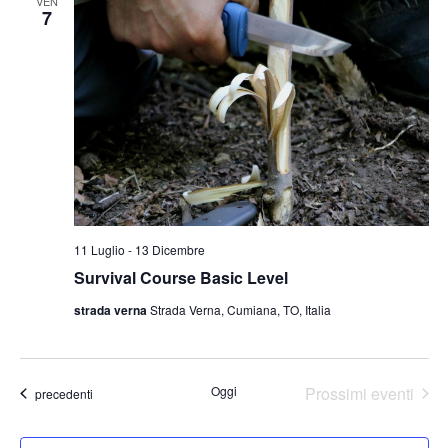
VEN
7
11 Luglio
-
13 Dicembre
Survival Course Basic Level
strada verna
Strada Verna, Cumiana, TO, Italia
Oggi
Prossimi eventi
Eventi
precedenti