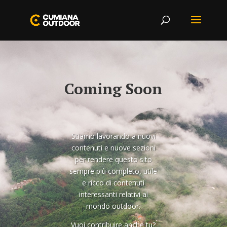
Coming Soon
Stiamo lavorando a nuovi
contenuti e nuove sezioni
per rendere questo sito
sempre più completo, utile
e ricco di contenuti
interessanti relativi al
mondo outdoor.
Vuoi contribuire anche tu?