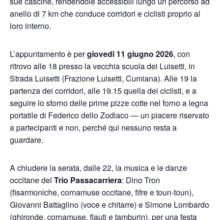
sue cascine, rendendole accessibili lungo un percorso ad
anello di 7 km che conduce corridori e ciclisti proprio al
loro interno.
L’appuntamento è per
giovedì 11 giugno 2026
, con
ritrovo alle 18 presso la vecchia scuola dei Luisetti, in
Strada Luisetti (Frazione Luisetti, Cumiana). Alle 19 la
partenza dei corridori, alle 19.15 quella dei ciclisti, e a
seguire lo sforno delle prime pizze cotte nel forno a legna
portatile di Federico dello Zodiaco — un piacere riservato
a partecipanti e non, perché qui nessuno resta a
guardare.
A chiudere la serata, dalle 22, la musica e le danze
occitane del
Trio Passacarriera
: Dino Tron
(fisarmoniche, cornamuse occitane, fifre e toun-toun),
Giovanni Battaglino (voce e chitarre) e Simone Lombardo
(ghironde, cornamuse, flauti e tamburin), per una festa