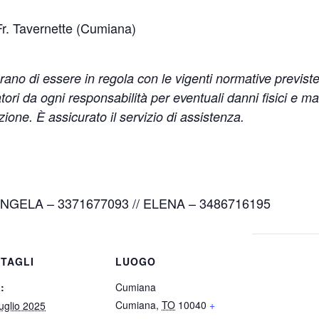
Fr. Tavernette (Cumiana)
arano di essere in regola con le vigenti normative previste 
ori da ogni responsabilità per eventuali danni fisici e mat
azione.
È assicurato il servizio di assistenza.
NGELA – 3371677093 //
ELENA – 3486716195
TAGLI
LUOGO
:
Cumiana
Cumiana
,
TO
10040
+
uglio 2025