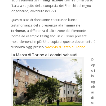
rappresentanti dell’
immigrazione transalpina
verso
l’Italia a seguito della conquista dei Franchi del regno
longobardo, avvenuta nel 774.
Questo atto di donazione costituisce l’unica
testimonianza della
presenza alamanna nel
torinese
, a differenza di altre zone del Piemonte
(come ad esempio l’astigiano) in cui sono presenti
molti elementi in più. Una copia di questo documento è
custodita oggi presso l’
Archivio di Stato di Torino
.
La Marca di Torino e i domini sabaudi
D
op
o i
lo
ng
ob
ar
di
fu