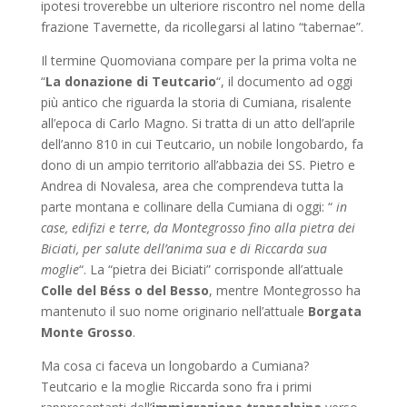
ipotesi troverebbe un ulteriore riscontro nel nome della
frazione Tavernette, da ricollegarsi al latino “tabernae”.
Il termine Quomoviana compare per la prima volta ne
“
La donazione di Teutcario
“, il documento ad oggi
più antico che riguarda la storia di Cumiana, risalente
all’epoca di Carlo Magno. Si tratta di un atto dell’aprile
dell’anno 810 in cui Teutcario, un nobile longobardo, fa
dono di un ampio territorio all’abbazia dei SS. Pietro e
Andrea di Novalesa, area che comprendeva tutta la
parte montana e collinare della Cumiana di oggi: “
in
case, edifizi e terre, da Montegrosso fino alla pietra dei
Biciati, per salute dell’anima sua e di Riccarda sua
moglie
“. La “pietra dei Biciati” corrisponde all’attuale
Colle del Béss o del Besso
, mentre Montegrosso ha
mantenuto il suo nome originario nell’attuale
Borgata
Monte Grosso
.
Ma cosa ci faceva un longobardo a Cumiana?
Teutcario e la moglie Riccarda sono fra i primi