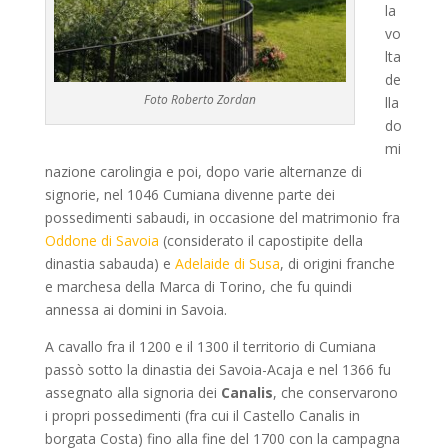
la
vo
lta
de
Foto Roberto Zordan
lla
do
mi
nazione carolingia e poi, dopo varie alternanze di
signorie, nel 1046 Cumiana divenne parte dei
possedimenti sabaudi, in occasione del matrimonio fra
Oddone di Savoia
(considerato il capostipite della
dinastia sabauda) e
Adelaide di Susa
, di origini franche
e marchesa della Marca di Torino, che fu quindi
annessa ai domini in Savoia.
A cavallo fra il 1200 e il 1300 il territorio di Cumiana
passò sotto la dinastia dei Savoia-Acaja e nel 1366 fu
assegnato alla signoria dei
Canalis
, che conservarono
i propri possedimenti (fra cui il Castello Canalis in
borgata Costa) fino alla fine del 1700 con la campagna